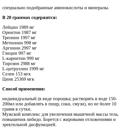
специально подобранные аминокислоты и минералы.
В 20 граммах содержится:
Лейцин 1989 мг
Орнитин 1987 мг
Треонин 1997 мг
Метионин 998 мг
Аргинин 2997 мг
Глицин 997 мг
L-карнитин 999 мг
Тирозин 2988 мг
L-цитруллин 1999 мг
Селен 153 мгк
Цинк 25369 мгк
Способ применения:
индивидуальный (в виде порошка; растворять в воде 150-
200мл или добавлять в пищу, соки, смузи), но не более 10
грамм в сутки.
Мужской комплекс для увеличения мышечной массы тела,
повышения либидо. Борется с жировыми отложениями и
эректильной дисфункцией.